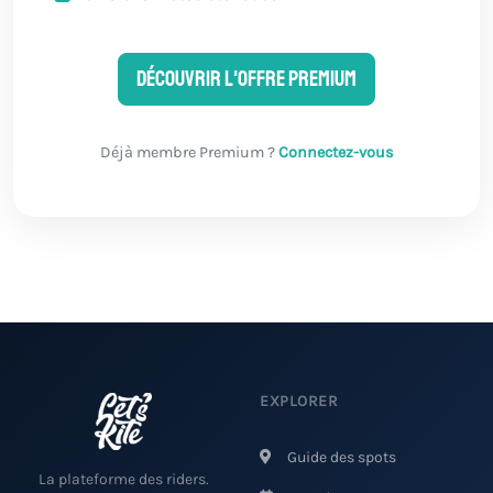
Découvrir l'offre Premium
Déjà membre Premium ?
Connectez-vous
EXPLORER
Guide des spots
La plateforme des riders.