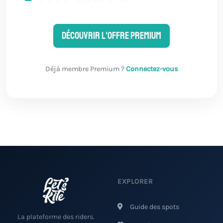
Découvrir l'offre Premium
Déjà membre Premium ?
Connectez-vous
EXPLORER
Guide des spots
La plateforme des riders.