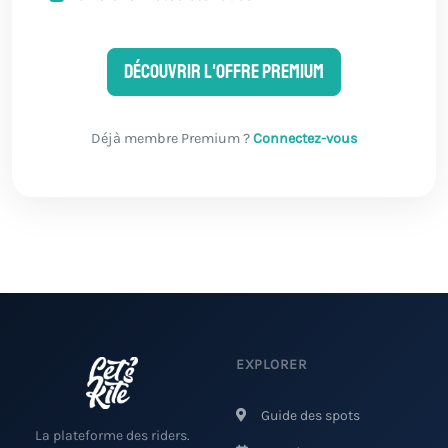
Découvrir l'offre Premium
Déjà membre Premium ?
Connectez-vous
EXPLORER
Guide des spots
La plateforme des riders.