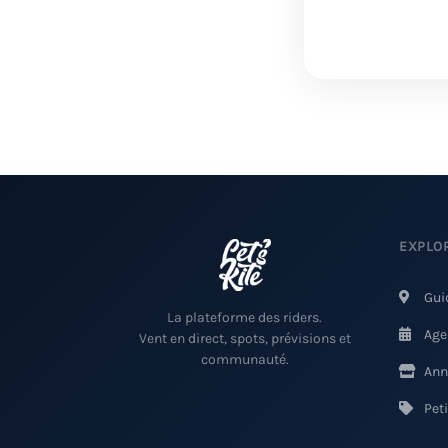
EXPLO
Gui
La plateforme des riders.
Age
Vent en direct, spots, prévisions et
communauté.
Ann
Pet