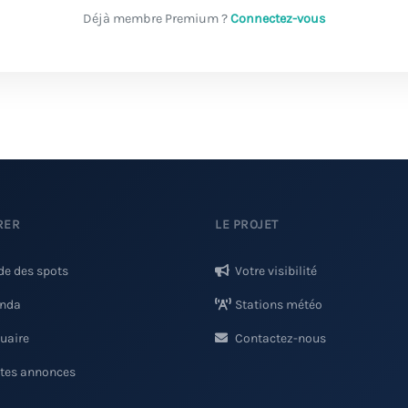
Déjà membre Premium ?
Connectez-vous
RER
LE PROJET
de des spots
Votre visibilité
nda
Stations météo
uaire
Contactez-nous
ites annonces