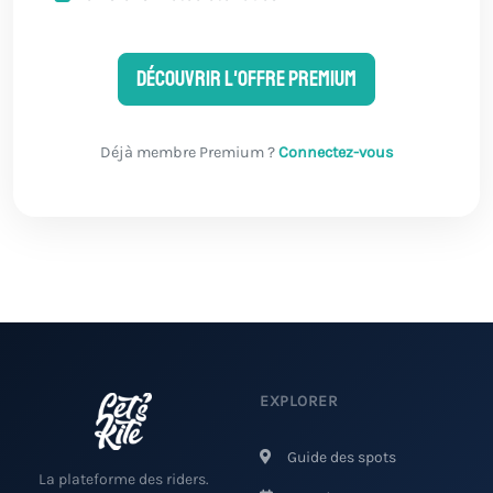
Découvrir l'offre Premium
Déjà membre Premium ?
Connectez-vous
EXPLORER
Guide des spots
La plateforme des riders.