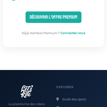
Découvrir l'offre Premium
Déjà membre Premium ?
Connectez-vous
EXPLORER
Guide des spots
La plateforme des riders.