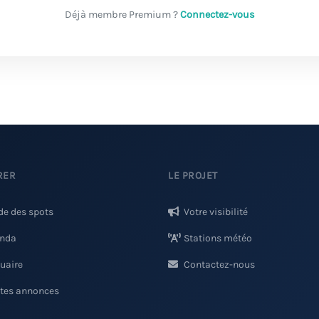
Déjà membre Premium ?
Connectez-vous
RER
LE PROJET
de des spots
Votre visibilité
nda
Stations météo
uaire
Contactez-nous
ites annonces