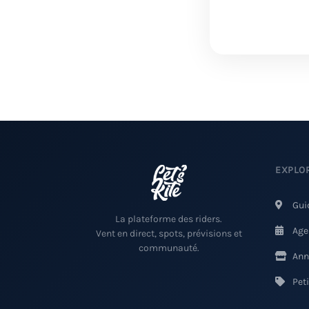
EXPLO
Gui
La plateforme des riders.
Age
Vent en direct, spots, prévisions et
communauté.
Ann
Pet