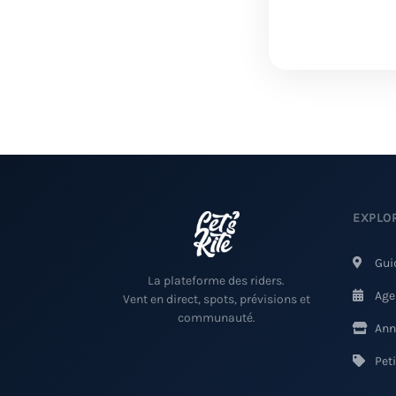
EXPLO
Gui
La plateforme des riders.
Age
Vent en direct, spots, prévisions et
communauté.
Ann
Pet