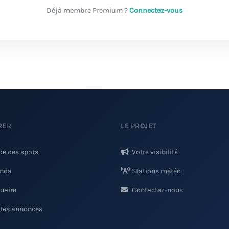
Déjà membre Premium ?
Connectez-vous
RER
LE PROJET
de des spots
Votre visibilité
nda
Stations météo
uaire
Contactez-nous
ites annonces