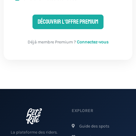
Découvrir l'offre Premium
Déjà membre Premium ?
Connectez-vous
EXPLORER
Guide des spots
La plateforme des riders.