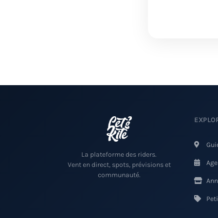
EXPLO
Gui
La plateforme des riders.
Age
Vent en direct, spots, prévisions et
communauté.
Ann
Pet