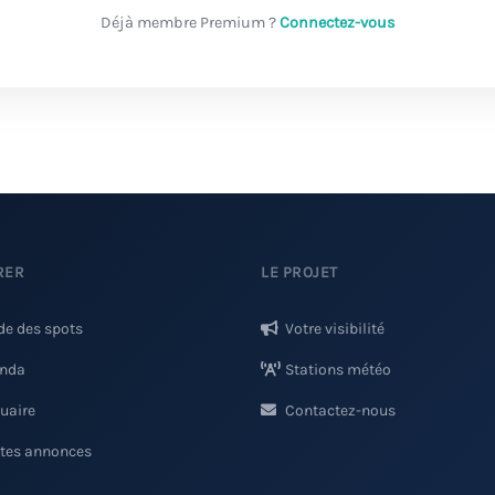
Déjà membre Premium ?
Connectez-vous
RER
LE PROJET
de des spots
Votre visibilité
nda
Stations météo
uaire
Contactez-nous
ites annonces