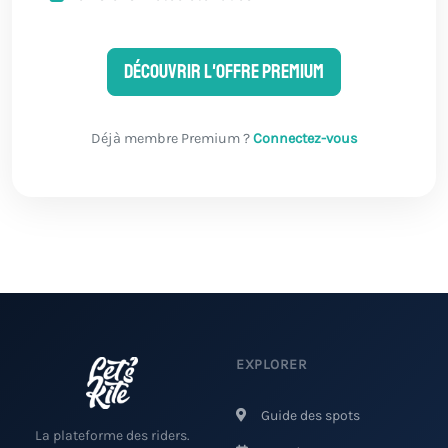
Découvrir l'offre Premium
Déjà membre Premium ?
Connectez-vous
EXPLORER
Guide des spots
La plateforme des riders.