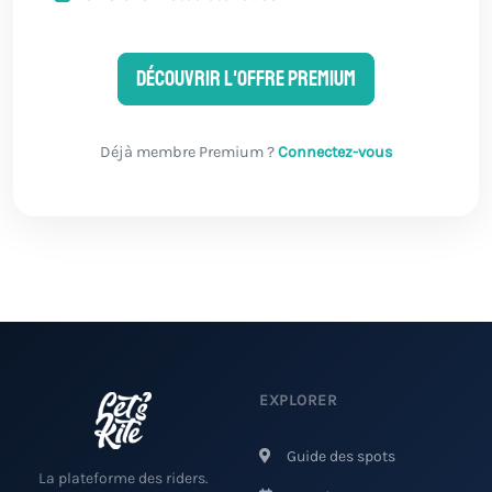
Découvrir l'offre Premium
Déjà membre Premium ?
Connectez-vous
EXPLORER
Guide des spots
La plateforme des riders.