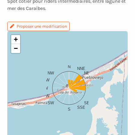
Spot côtier pour riders intermédiaires, entre lagune et
mer des Caraïbes.
Proposer une modification
+
−
N
NNE
NW
NE
WNW
ENE
0
W
E
WSW
ESE
SW
SE
SSE
S