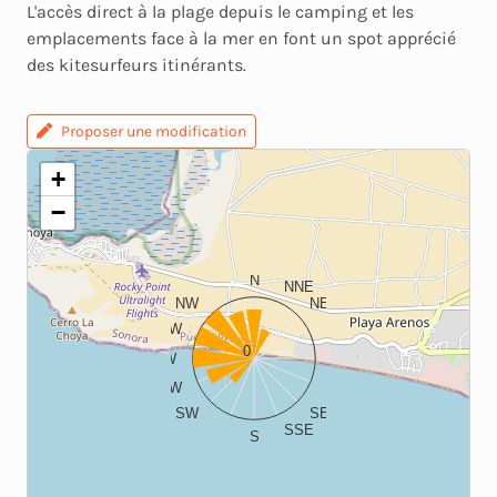
L'accès direct à la plage depuis le camping et les
emplacements face à la mer en font un spot apprécié
des kitesurfeurs itinérants.
Proposer une modification
+
−
N
NNE
NW
NE
WNW
ENE
0
W
E
WSW
ESE
SW
SE
SSE
S