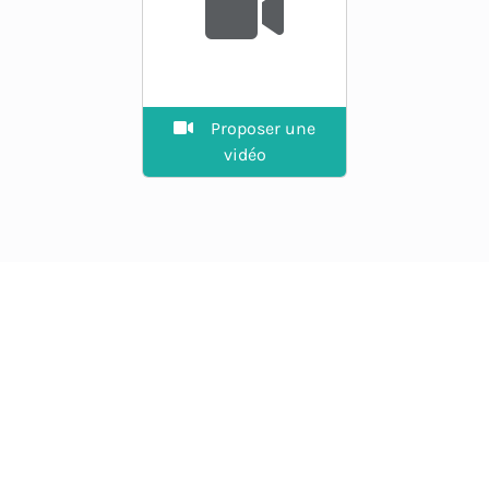
Proposer une
vidéo
EXPLORER
Guide des spots
La plateforme des riders.
Agenda
Vent en direct, spots, prévisions
et communauté.
Annuaire