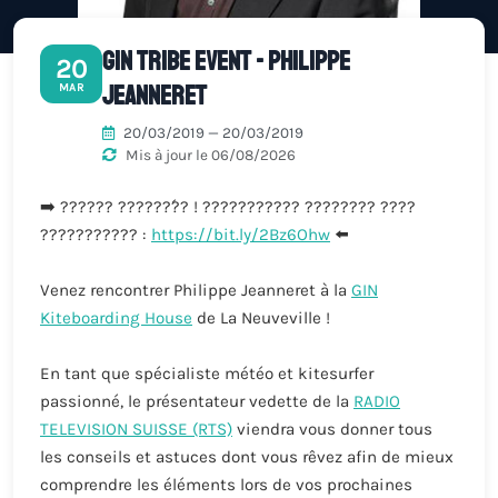
GIN Tribe Event - Philippe
20
Jeanneret
MAR
20/03/2019 — 20/03/2019
Mis à jour le 06/08/2026
➡️ ?????? ??????́?? ! ??????????? ???????? ????
??????????? :
https://bit.ly/2Bz6Ohw
⬅️
Venez rencontrer Philippe Jeanneret à la
GIN
Kiteboarding House
de La Neuveville !
En tant que spécialiste météo et kitesurfer
passionné, le présentateur vedette de la
RADIO
TELEVISION SUISSE (RTS)
viendra vous donner tous
les conseils et astuces dont vous rêvez afin de mieux
comprendre les éléments lors de vos prochaines